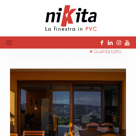
pvc
Categorie
Tags
Autori
Guarda tutto